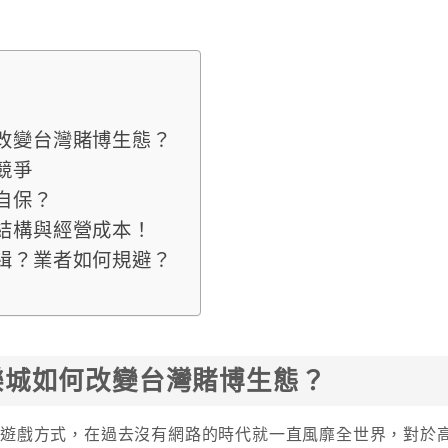
改變台灣賭博生態？
競爭
自保？
結構與經營成本！
緝？業者如何規避？
樂城如何改變台灣賭博生態？
種遊戲方式，在過去沒有網路的時代就一直風靡全世界，對於