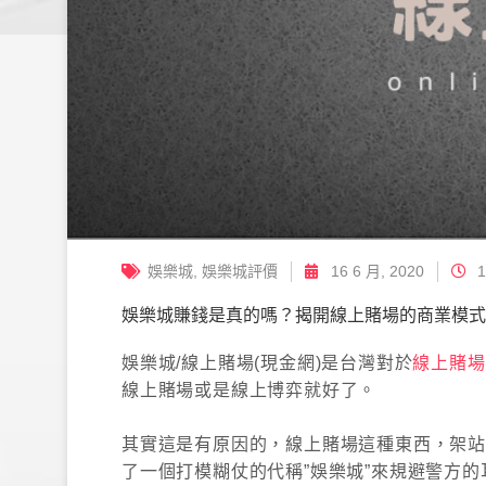
娛樂城
,
娛樂城評價
16 6 月, 2020
娛樂城賺錢是真的嗎？揭開線上賭場的商業模式
娛樂城/線上賭場(現金網)是台灣對於
線上賭場
線上賭場或是線上博弈就好了。
其實這是有原因的，線上賭場這種東西，架
了一個打模糊仗的代稱”娛樂城”來規避警方的