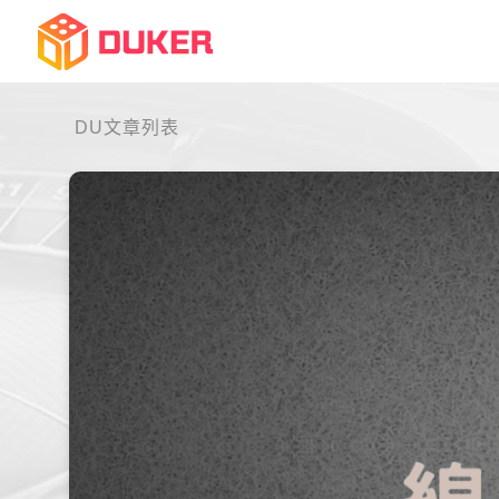
跳
至
主
要
內
DU文章列表
容