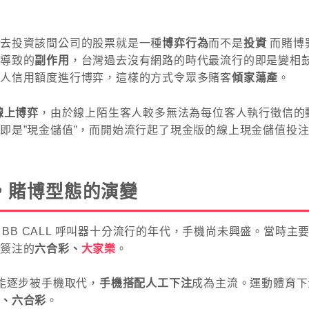
就去投資該間公司的股票就是一種
博弈行為
而不是
投資
而賭博
所導致的
副作用
，台灣過去沒有網路的時代最流行的即是變相
個人信用額度進行博弈，這樣的方式令眾多賭客
傾家蕩產
。
線上博弈
，由於線上陌生客人較多無法為每位客人執行徵信的
即是”現金儲值”，而開始流行起了現金版的線上現金儲值投
，賭博型態的演變
與 BB CALL 呼叫器十分流行的年代，手機尚未興盛。當時主
話簽注的
六合彩、
大家樂
。
 功能逐步被手機取代，
手機搭配人工下注
成為主流。運動體育下
賭、六合彩
。