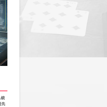
系統
創先