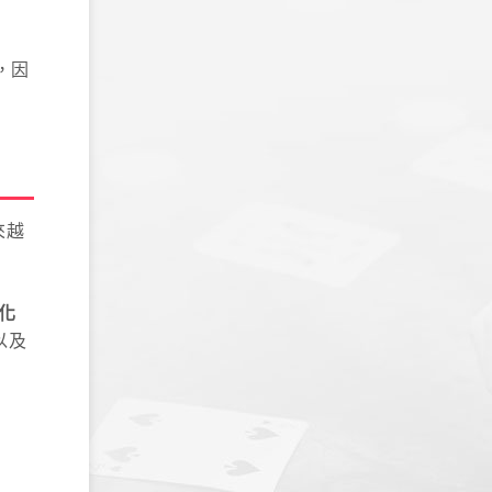
，因
來越
化
以及