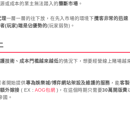
資源或成本的業主無法踏入的
壟斷市場
。
代理
一層一層的往下放，在先入市場的環境下
攬客非常的迅速
者(玩家)端是佔優勢的
(玩家弱勢)。
上
維護技術、成本門檻越來越低
的情況下，想要經營線上賭場越
業者開始提供
專為娛樂城/博弈網站架設及維護的服務
，能
客製
能
額外嫁接
( EX :
AOG包網
)，在這個時期只需要
30萬開版費
帝國。