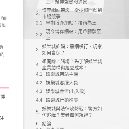
上，賭博型態的演變
博弈網站架設：從技術門檻到
市場競爭
罪而
早期博弈網站：技術為王
鼓勵
現今博弈網站：用戶體驗至
上
娛樂城詐騙：黑網橫行，玩家
動
如何自保？
注的
想開線上賭場？先了解娛樂城
產業結構與經營成本！
娛樂城架站主機
娛樂城客服人員
娛樂城金流(出入款)
要博
娛樂城行銷推廣
娛樂城與法律攻防戰：警方如
何追緝？業者如何規避？
注
結論