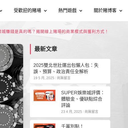
受歡迎的賭場
熱門遊戲
關於賭博客
樂城賺錢是真的嗎？揭開線上賭場的商業模式與獲利方式！
最新文章
2025雙北世壯運出包懶人包：失
誤、預算、政治責任全解析
19 5 月, 2025
尚無留言
SUPER娛樂城評價：
體驗金、優缺點綜合
評論
23 4 月, 2025
尚無留言
千萬別點！