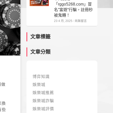
「rggo5268.com」冒
名”富遊”行騙，註冊秒
被鬼轉！
23 4 月, 2025
尚無留言
文章標籤
文章分類
博弈知識
叫做
娛樂城
娛樂城推薦
娛樂城詐騙
以換
娛樂城評價
有些