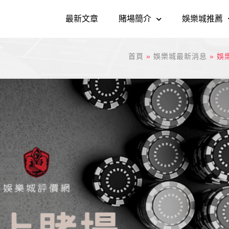
最新文章
賭場簡介
娛樂城推薦
首頁
»
娛樂城最新消息
»
娛