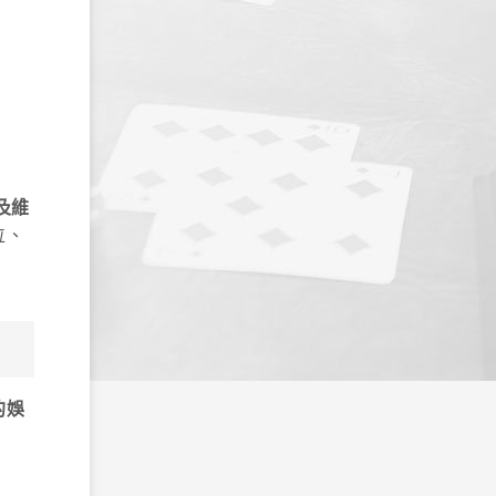
及維
位、
的娛