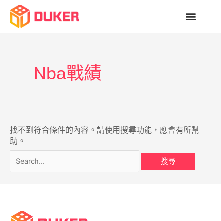
跳
搜
至
尋
主
關
要
鍵
內
字:
容
Nba戰績
找不到符合條件的內容。請使用搜尋功能，應會有所幫
助。