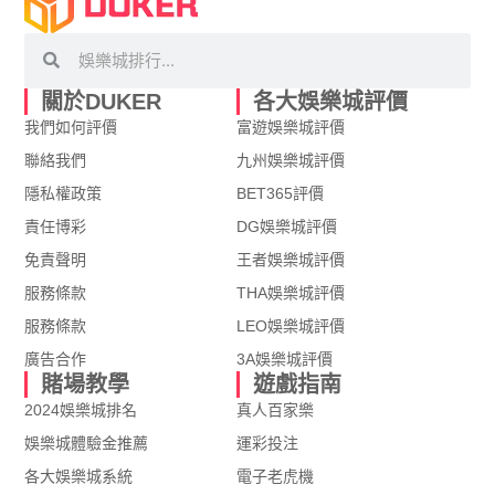
搜
搜
尋
尋
關於DUKER
各大娛樂城評價
我們如何評價
富遊娛樂城評價
聯絡我們
九州娛樂城評價
隱私權政策
BET365評價
責任博彩
DG娛樂城評價
免責聲明
王者娛樂城評價
服務條款
THA娛樂城評價
服務條款
LEO娛樂城評價
廣告合作
3A娛樂城評價
賭場教學
遊戲指南
2024娛樂城排名
真人百家樂
娛樂城體驗金推薦
運彩投注
各大娛樂城系統
電子老虎機