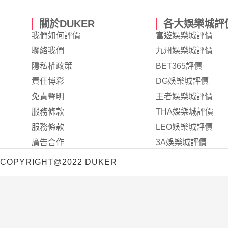
關於DUKER
各大娛樂城評
我們如何評價
富遊娛樂城評價
聯絡我們
九州娛樂城評價
隱私權政策
BET365評價
責任博彩
DG娛樂城評價
免責聲明
王者娛樂城評價
服務條款
THA娛樂城評價
服務條款
LEO娛樂城評價
廣告合作
3A娛樂城評價
COPYRIGHT@2022 DUKER