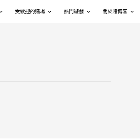
受歡迎的賭場
熱門遊戲
關於賭博客