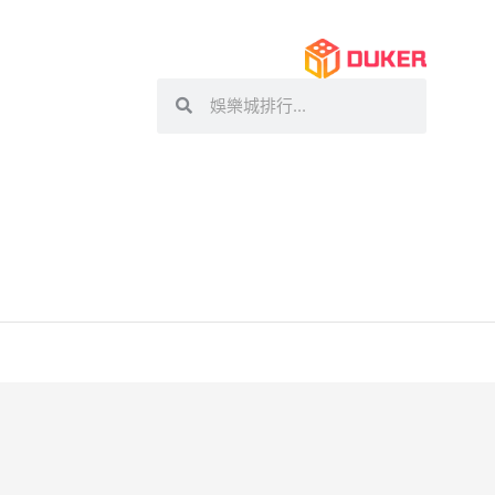
搜
搜
尋
尋