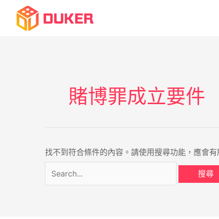
跳
搜
至
尋
主
關
要
鍵
內
字:
容
賭博罪成立要件
找不到符合條件的內容。請使用搜尋功能，應會有