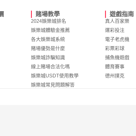
價
賭場教學
遊戲指南
2024娛樂城排名
真人百家樂
娛樂城體驗金推薦
運彩投注
各大娛樂城系統
電子老虎機
賭場優勢是什麼
彩票彩球
娛樂城詐騙知識
捕魚機遊戲
線上賭場合法化嗎
體育賽事
娛樂城USDT使用教學
德州撲克
娛樂城常見問題解答