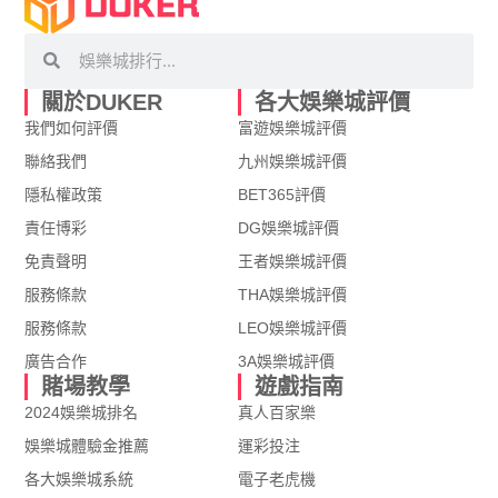
搜
搜
尋
尋
關於DUKER
各大娛樂城評價
我們如何評價
富遊娛樂城評價
聯絡我們
九州娛樂城評價
隱私權政策
BET365評價
責任博彩
DG娛樂城評價
免責聲明
王者娛樂城評價
服務條款
THA娛樂城評價
服務條款
LEO娛樂城評價
廣告合作
3A娛樂城評價
賭場教學
遊戲指南
2024娛樂城排名
真人百家樂
娛樂城體驗金推薦
運彩投注
各大娛樂城系統
電子老虎機