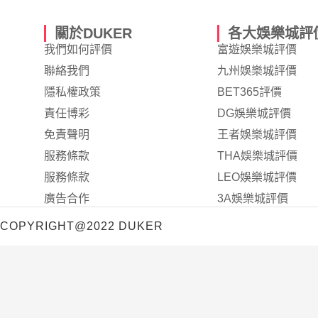
關於DUKER
各大娛樂城評
我們如何評價
富遊娛樂城評價
聯絡我們
九州娛樂城評價
隱私權政策
BET365評價
責任博彩
DG娛樂城評價
免責聲明
王者娛樂城評價
服務條款
THA娛樂城評價
服務條款
LEO娛樂城評價
廣告合作
3A娛樂城評價
COPYRIGHT@2022 DUKER