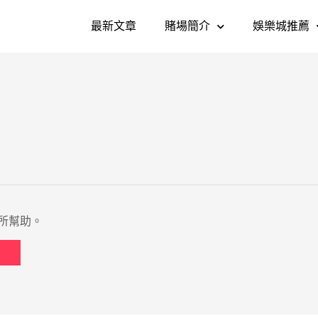
最新文章
賭場簡介
娛樂城推薦
所幫助。