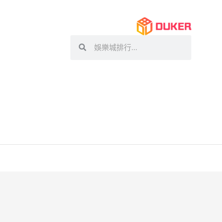
搜
搜
尋
尋