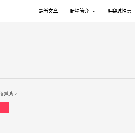
最新文章
賭場簡介
娛樂城推薦
所幫助。