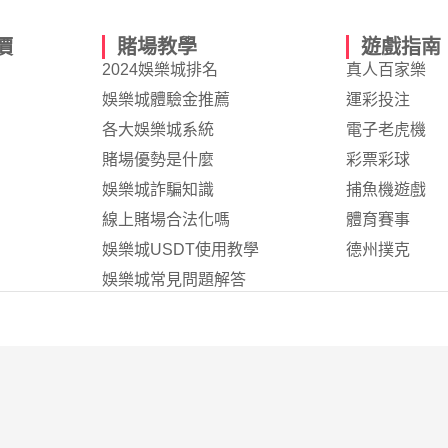
價
賭場教學
遊戲指南
2024娛樂城排名
真人百家樂
娛樂城體驗金推薦
運彩投注
各大娛樂城系統
電子老虎機
賭場優勢是什麼
彩票彩球
娛樂城詐騙知識
捕魚機遊戲
線上賭場合法化嗎
體育賽事
娛樂城USDT使用教學
德州撲克
娛樂城常見問題解答