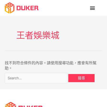
跳
搜
至
尋
主
關
要
鍵
內
字:
容
王者娛樂城
找不到符合條件的內容。請使用搜尋功能，應會有所幫
助。