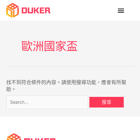
跳
搜
至
尋
主
關
要
鍵
內
字:
容
歐洲國家盃
找不到符合條件的內容。請使用搜尋功能，應會有所幫
助。