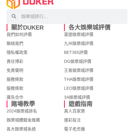
搜
搜
尋
尋
關於DUKER
各大娛樂城評價
我們如何評價
富遊娛樂城評價
聯絡我們
九州娛樂城評價
隱私權政策
BET365評價
責任博彩
DG娛樂城評價
免責聲明
王者娛樂城評價
服務條款
THA娛樂城評價
服務條款
LEO娛樂城評價
廣告合作
3A娛樂城評價
賭場教學
遊戲指南
2024娛樂城排名
真人百家樂
娛樂城體驗金推薦
運彩投注
各大娛樂城系統
電子老虎機