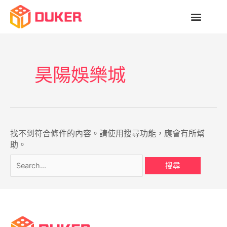
跳
搜
至
尋
主
關
要
鍵
內
字:
容
昊陽娛樂城
找不到符合條件的內容。請使用搜尋功能，應會有所幫
助。