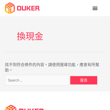
跳
搜
至
尋
主
關
要
鍵
內
字:
容
換現金
找不到符合條件的內容。請使用搜尋功能，應會有所幫
助。