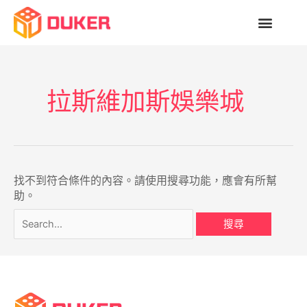
跳
搜
至
尋
主
關
要
鍵
內
字:
容
拉斯維加斯娛樂城
找不到符合條件的內容。請使用搜尋功能，應會有所幫
助。