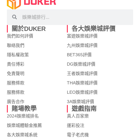
搜
搜
尋
尋
關於DUKER
各大娛樂城評價
我們如何評價
富遊娛樂城評價
聯絡我們
九州娛樂城評價
隱私權政策
BET365評價
責任博彩
DG娛樂城評價
免責聲明
王者娛樂城評價
服務條款
THA娛樂城評價
服務條款
LEO娛樂城評價
廣告合作
3A娛樂城評價
賭場教學
遊戲指南
2024娛樂城排名
真人百家樂
娛樂城體驗金推薦
運彩投注
各大娛樂城系統
電子老虎機