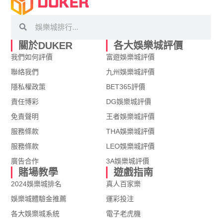
搜
搜
尋
尋
關於DUKER
各大娛樂城評價
我們如何評價
富遊娛樂城評價
聯絡我們
九州娛樂城評價
隱私權政策
BET365評價
責任博彩
DG娛樂城評價
免責聲明
王者娛樂城評價
服務條款
THA娛樂城評價
服務條款
LEO娛樂城評價
廣告合作
3A娛樂城評價
賭場教學
遊戲指南
2024娛樂城排名
真人百家樂
娛樂城體驗金推薦
運彩投注
各大娛樂城系統
電子老虎機