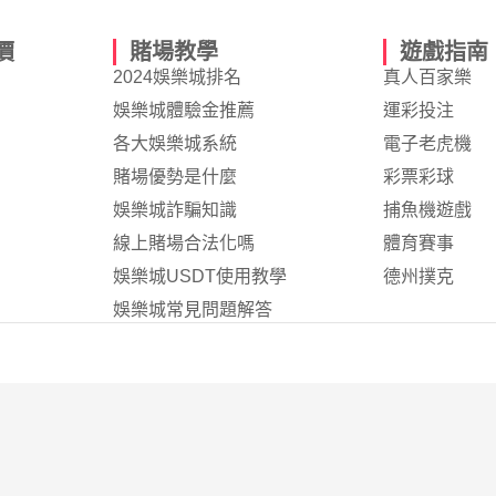
價
賭場教學
遊戲指南
2024娛樂城排名
真人百家樂
娛樂城體驗金推薦
運彩投注
各大娛樂城系統
電子老虎機
賭場優勢是什麼
彩票彩球
娛樂城詐騙知識
捕魚機遊戲
線上賭場合法化嗎
體育賽事
娛樂城USDT使用教學
德州撲克
娛樂城常見問題解答