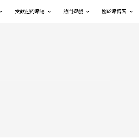
受歡迎的賭場
熱門遊戲
關於賭博客