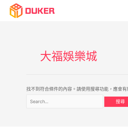
跳
搜
至
尋
主
關
要
鍵
內
字:
容
大福娛樂城
找不到符合條件的內容。請使用搜尋功能，應會有