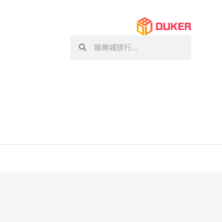
搜
搜
尋
尋