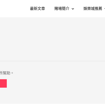
最新文章
賭場簡介
娛樂城推薦
所幫助。