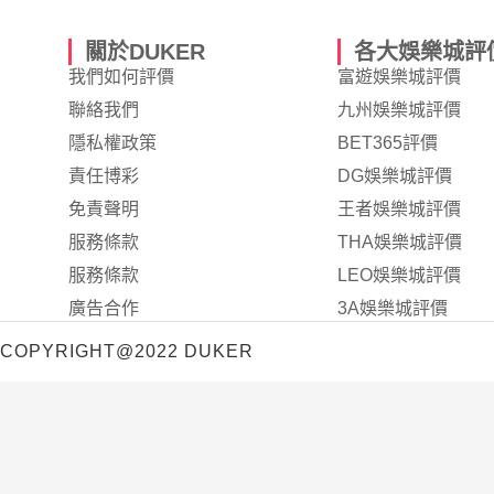
關於DUKER
各大娛樂城評
我們如何評價
富遊娛樂城評價
聯絡我們
九州娛樂城評價
隱私權政策
BET365評價
責任博彩
DG娛樂城評價
免責聲明
王者娛樂城評價
服務條款
THA娛樂城評價
服務條款
LEO娛樂城評價
廣告合作
3A娛樂城評價
COPYRIGHT@2022 DUKER