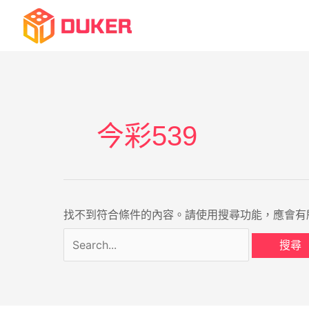
跳
搜
至
尋
主
關
要
鍵
內
字:
容
今彩539
找不到符合條件的內容。請使用搜尋功能，應會有