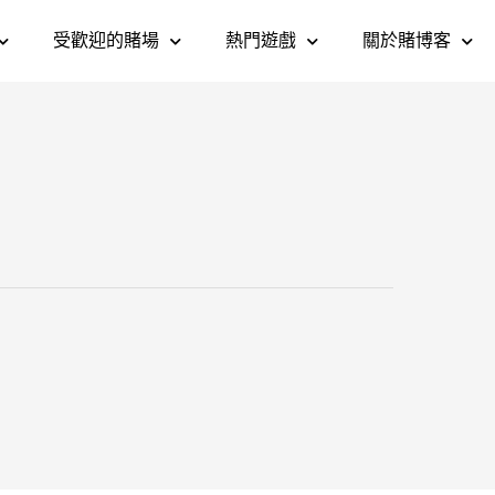
受歡迎的賭場
熱門遊戲
關於賭博客