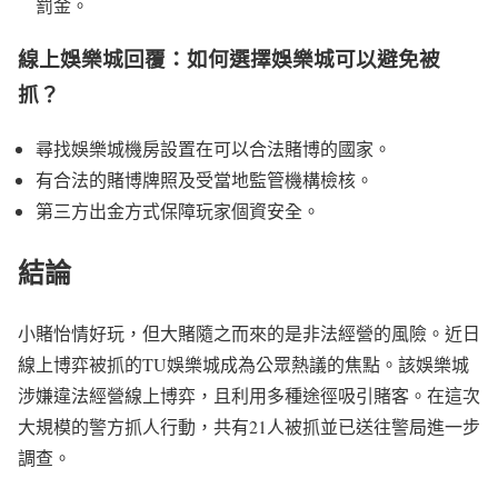
罰金。
線上娛樂城回覆：如何選擇娛樂城可以避免被
抓？
尋找娛樂城機房設置在可以合法賭博的國家。
有合法的賭博牌照及受當地監管機構檢核。
第三方出金方式保障玩家個資安全。
結論
小賭怡情好玩，但大賭隨之而來的是非法經營的風險。近日
線上博弈被抓的TU娛樂城成為公眾熱議的焦點。該娛樂城
涉嫌違法經營線上博弈，且利用多種途徑吸引賭客。在這次
大規模的警方抓人行動，共有21人被抓並已送往警局進一步
調查。