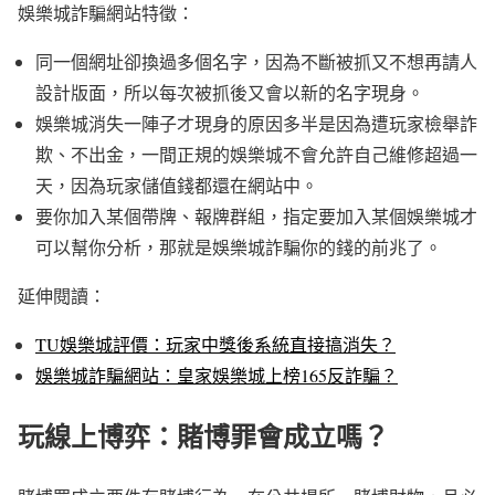
娛樂城詐騙網站特徵：
同一個網址卻換過多個名字，因為不斷被抓又不想再請人
設計版面，所以每次被抓後又會以新的名字現身。
娛樂城消失一陣子才現身的原因多半是因為遭玩家檢舉詐
欺、不出金，一間正規的娛樂城不會允許自己維修超過一
天，因為玩家儲值錢都還在網站中。
要你加入某個帶牌、報牌群組，指定要加入某個娛樂城才
可以幫你分析，那就是娛樂城詐騙你的錢的前兆了。
延伸閱讀：
TU娛樂城評價：玩家中獎後系統直接搞消失？
娛樂城詐騙網站：皇家娛樂城上榜165反詐騙？
玩線上博弈：賭博罪會成立嗎？