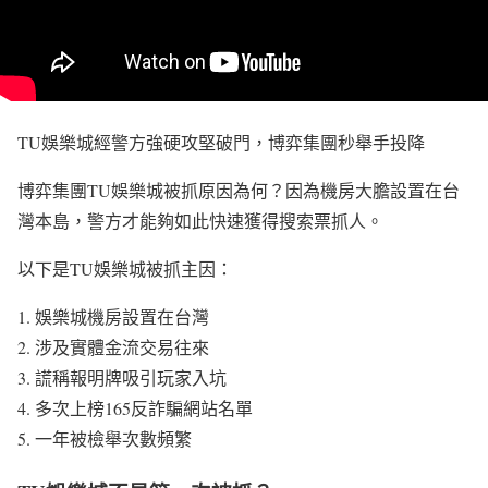
TU娛樂城經警方強硬攻堅破門，博弈集團秒舉手投降
博弈集團TU娛樂城被抓原因為何？因為機房大膽設置在台
灣本島，警方才能夠如此快速獲得搜索票抓人。
以下是TU娛樂城被抓主因：
娛樂城機房設置在台灣
涉及實體金流交易往來
謊稱報明牌吸引玩家入坑
多次上榜165反詐騙網站名單
一年被檢舉次數頻繁