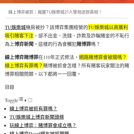
線上博弈被抓：揭露TU娛樂城21人警局送辦真相！
TU娛樂城
機房被抄？該博弈集團經營的
TU娛樂城以高獲利
吸引賭客下注
，卻不出金、洗錢、詐欺及詐騙賭金的不恥行
博弈新聞
賭博罪
為上
，這樣的行為會觸犯
嗎？
線上博弈賭博罪
在110年正式修法，
網路賭博罪會被關嗎？
線上博弈有罪嗎？
賭博被抓會怎樣？所有賭客玩家關注的賭
博罪相關問題，以下都將一一回覆。
目錄
Toggle
線上博弈被抓有罪嗎？
TU娛樂城上博弈新聞頭條
玩線上博弈：賭博罪會成立嗎？
線上博弈Dcard網友被抓問題