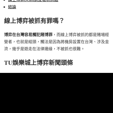
結論
線上博弈被抓有罪嗎？
博弈在台灣容易觸犯賭博罪
，而線上博弈被抓的都是賭場經
營者，也就是組頭，觸法是因為將機房設置在台灣、涉及金
流，幾乎是遊走在法律邊緣，不被抓也很難。
TU娛樂城上博弈新聞頭條