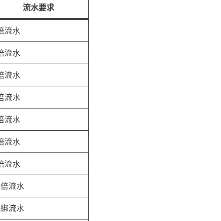
流水要求
倍流水
倍流水
倍流水
倍流水
倍流水
倍流水
倍流水
5倍流水
不綁流水