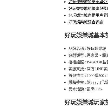
好玩娛樂城的安全與公
好玩娛樂城的優惠與獎
好玩娛樂城官網用戶界
好玩娛樂城綜合評論
好玩娛樂城基本
品牌名稱 : 好玩娛樂城
遊戲類型 : 百家樂
授權證照 : PAGCO
客服支援 : 官方LINE
首儲禮金 : 1000贈500 
體驗禮金 : 贈388 / 1倍
反水活動 : 最高0.8%
好玩娛樂城玩家