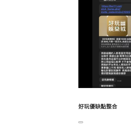
好玩優缺點整合