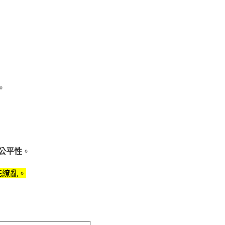
。
公平性
。
花繚亂。