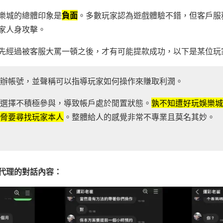
負面
樂城的總體印象是
。多數玩家認為遊戲體驗不錯，但客戶服
家人身攻擊。
先經過被客服大罵一頓之後，才有可能提款成功，以下是某位玩
辦帳號，並聲稱可以指導玩家如何操作來賺取利潤。
選擇不積極參與，導致帳戶處於閒置狀態。
孰不知遭好玩娛樂城
脅要尋找玩家本人
。整體給人的感覺非常不專業且莫名其妙。
代理的對話內容：