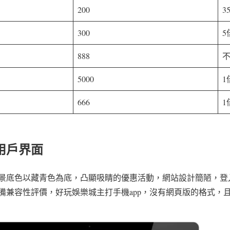
200
3
300
5
888
5000
1
666
1
用戶界面
景底色以藏青色為底，凸顯吸睛的優惠活動，網站設計簡陋，登
備兼容性評價，好玩娛樂城主打手機app，沒有網頁版的格式，