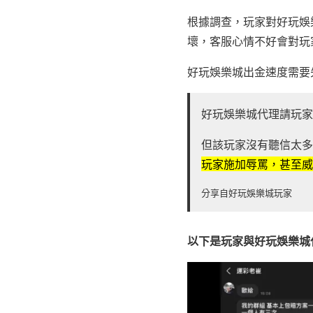
根據調查，玩家對好玩娛
壞，客服心情不好會對玩
好玩娛樂城出金速度需要
好玩娛樂城代理請玩家
但該玩家沒有聽信太多
玩家施加辱罵，甚至威
分享自好玩娛樂城玩家
以下是玩家與好玩娛樂城