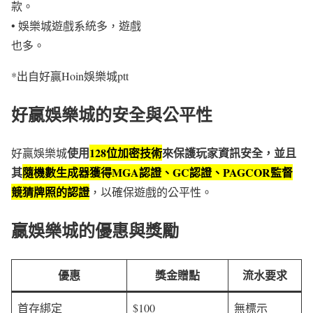
款。
• 娛樂城遊戲系統多，遊戲
也多。
*出自好贏Hoin娛樂城ptt
好贏娛樂城的安全與公平性
使用
128位加密技術
來保護玩家資訊安全，並且
好贏娛樂城
其
隨機數生成器獲得MGA認證、GC認證、PAGCOR監督
競猜牌照的認證
，以確保遊戲的公平性。
贏娛樂城的優惠與獎勵
優惠
獎金贈點
流水要求
首存綁定
$100
無標示