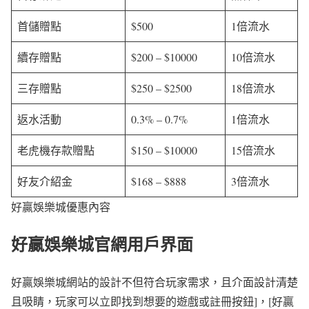
首儲贈點
$500
1倍流水
續存贈點
$200 – $10000
10倍流水
三存贈點
$250 – $2500
18倍流水
返水活動
0.3% – 0.7%
1倍流水
老虎機存款贈點
$150 – $10000
15倍流水
好友介紹金
$168 – $888
3倍流水
好贏娛樂城優惠內容
好贏娛樂城官網用戶界面
好贏娛樂城網站的設計不但符合玩家需求，且介面設計清楚
且吸睛，玩家可以立即找到想要的遊戲或註冊按鈕]，[好贏