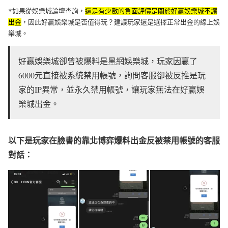
*如果從娛樂城論壇查詢，
還是有少數的負面評價是關於好贏娛樂城不讓
出金
，因此好贏娛樂城是否值得玩？建議玩家還是選擇正常出金的線上娛
樂城。
好贏娛樂城卻曾被爆料是黑網娛樂城，玩家因贏了
6000元直接被系統禁用帳號，詢問客服卻被反推是玩
家的IP異常，並永久禁用帳號，讓玩家無法在好贏娛
樂城出金。
以下是玩家在臉書的靠北博弈爆料出金反被禁用帳號的客服
對話：