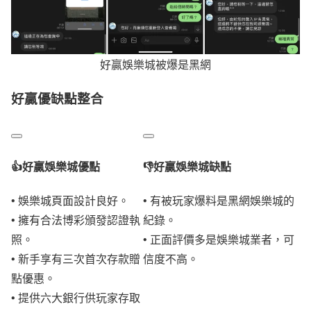
好贏娛樂城被爆是黑網
好贏優缺點整合
👍好贏娛樂城優點
👎
好贏娛樂城缺點
• 娛樂城頁面設計良好。
• 有被玩家爆料是黑網娛樂城的
• 擁有合法博彩頒發認證執
紀錄。
照。
• 正面評價多是娛樂城業者，可
• 新手享有三次首次存款贈
信度不高。
點優惠。
• 提供六大銀行供玩家存取