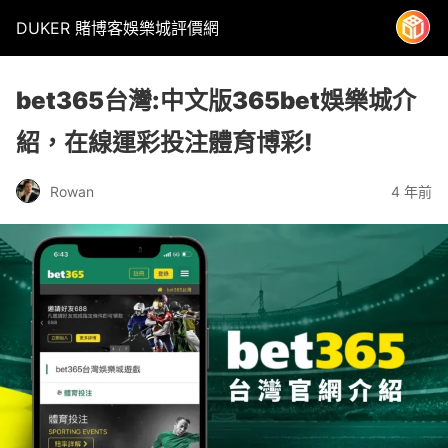
DUKER 賭博客娛樂城評價網
bet365台灣:中文版365bet娛樂城介
紹，在線運彩投注體育博彩!
4 年前
Rowan