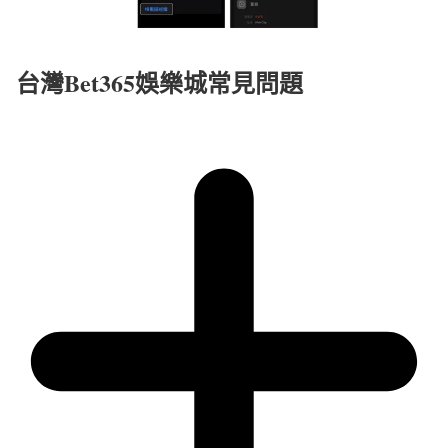
台灣Bet365娛樂城常見問題