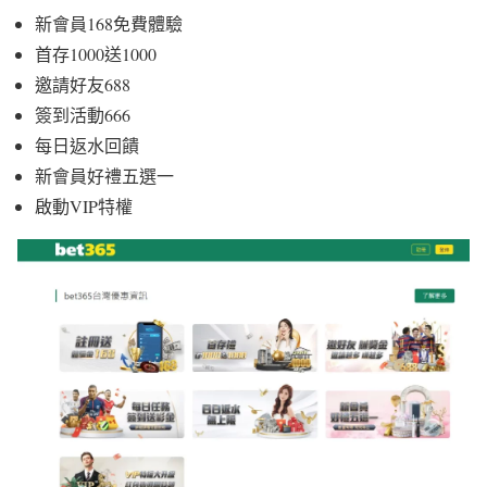
新會員168免費體驗
首存1000送1000
邀請好友688
簽到活動666
每日返水回饋
新會員好禮五選一
啟動VIP特權