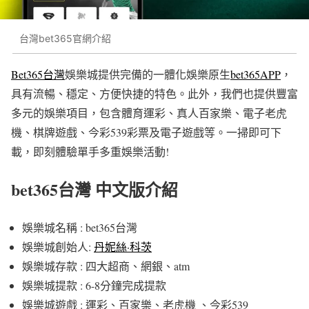
台灣bet365官網介紹
Bet365台灣
娛樂城提供完備的一體化娛樂原生
bet365APP
，
具有流暢、穩定、方便快捷的特色。此外，我們也提供豐富
多元的娛樂項目，包含體育運彩、真人百家樂、電子老虎
機、棋牌遊戲、今彩539彩票及電子遊戲等。一掃即可下
載，即刻體驗單手多重娛樂活動!
b
et365
台灣 中文版介紹
娛樂城名稱 : bet365台灣
娛樂城創始人:
丹妮絲·科茨
娛樂城存款 : 四大超商、網銀、atm
娛樂城提款 : 6-8分鐘完成提款
娛樂城遊戲 : 運彩、百家樂、老虎機 、今彩539