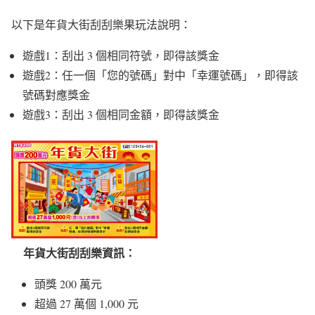
以下是年貨大街刮刮樂果玩法說明：
遊戲1：刮出 3 個相同符號，即得該獎金
遊戲2：任一個「您的號碼」對中「幸運號碼」，即得該
號碼對應獎金
遊戲3：刮出 3 個相同金額，即得該獎金
年貨大街
刮刮樂資訊：
頭獎 200 萬元
超過 27 萬個 1,000 元