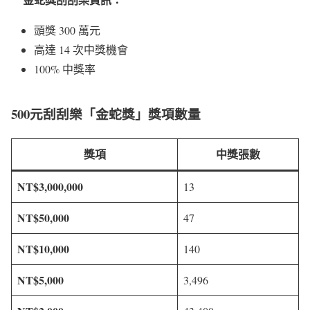
頭獎 300 萬元
高達 14 次中獎機會
100% 中獎率
500元刮刮樂
「
金蛇獎
」
獎項數量
獎項
中獎張數
NT$3,000,000
13
NT$50,000
47
NT$10,000
140
NT$5,000
3,496