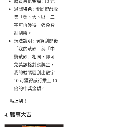
購買最低金額 : 10 元
遊戲特色 : 獎勵遊戲收
集「發、大、財」三
字可再獲得一張免費
刮刮樂。
玩法說明 : 購買刮開後
「我的號碼」與「中
獎號碼」相同，即可
兌獎該格對應獎金，
我的號碼區刮出數字
10 可獲得該行乘上 10
倍的中獎金額。
馬上刮！
4. 豬事大吉