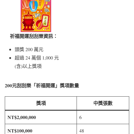
祈福開運
刮刮樂資訊：
頭獎 200 萬元
超過 24 萬個 1,000 元
(含)以上獎項
200元
刮刮樂
「
祈福開運
」
獎項數量
獎項
中獎張數
NT$2,000,000
6
NT$100,000
48