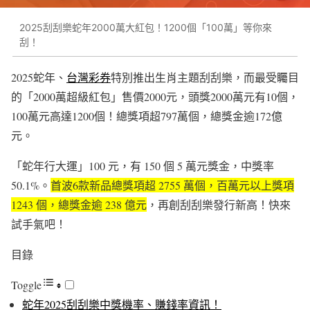
2025刮刮樂蛇年2000萬大紅包！1200個「100萬」等你來
刮！
2025蛇年、
台灣彩券
特別推出生肖主題刮刮樂，而最受矚目
的「2000萬超級紅包」售價2000元，頭獎2000萬元有10個，
100萬元高達1200個！總獎項超797萬個，總獎金逾172億
元。
「蛇年行大運」100 元，有 150 個 5 萬元獎金，中獎率
50.1%。
首波6款新品總獎項超 2755 萬個，百萬元以上獎項
1243 個，總獎金逾 238 億元
，再創刮刮樂發行新高！快來
試手氣吧！
目錄
Toggle
蛇年2025刮刮樂中獎機率、賺錢率資訊！