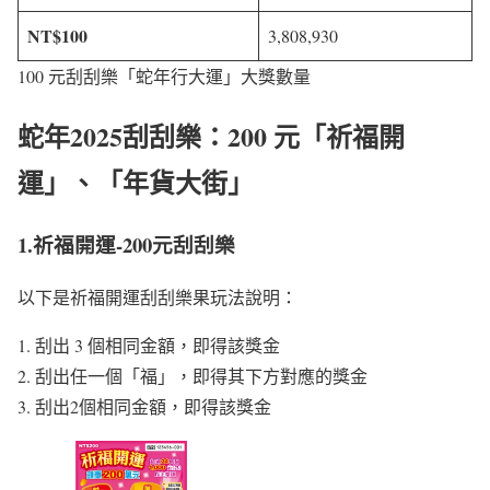
NT$100
3,808,930
100 元刮刮樂「蛇年行大運」大獎數量
蛇年2025刮刮樂：200 元「祈福開
運」、「年貨大街」
1.祈福開運-200元刮刮樂
以下是祈福開運刮刮樂果玩法說明：
刮出 3 個相同金額，即得該獎金
刮出任一個「福」，即得其下方對應的獎金
刮出2個相同金額，即得該獎金