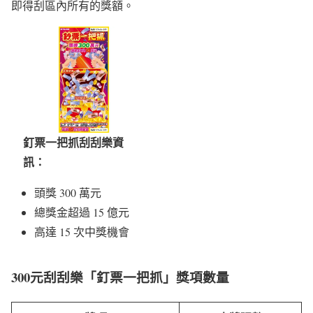
即得刮區內所有的獎額。
釘票一把抓
刮刮樂資
訊：
頭獎 300 萬元
總獎金超過 15 億元
高達 15 次中獎機會
300元
刮刮樂
「
釘票一把抓
」
獎項數量