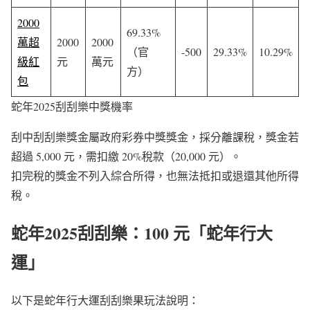
2000
69.33%
萬超
2000
2000
（官
-500
29.33%
10.29%
級紅
元
萬元
方）
包
蛇年2025刮刮樂中獎機率
刮中刮刮樂獎金屬政府彩券中獎獎金，採分離課稅，獎金若
超過 5,000 元，需扣繳 20%稅款（20,000 元）。
扣完稅的獎金不列入綜合所得，也無法抵扣或退還其他所得
稅。
蛇年2025刮刮樂：100 元「蛇年行大
運」
以下是蛇年行大運刮刮樂果玩法說明：