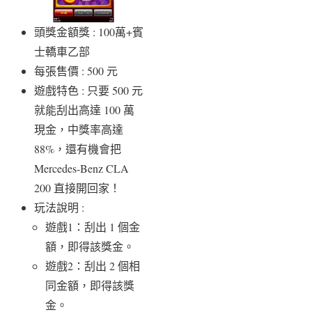
頭獎金額獎 : 100萬+賓
士轎車乙部
每張售價 : 500 元
遊戲特色 : 只要 500 元
就能刮出高達 100 萬
現金，中獎率高達
88%，還有機會把
Mercedes-Benz CLA
200 直接開回家！
玩法說明 :
遊戲1：刮出 1 個金
額，即得該獎金。
遊戲2：刮出 2 個相
同金額，即得該獎
金。