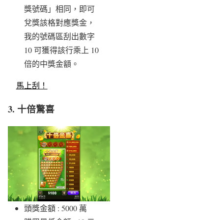
獎號碼」相同，即可
兌獎該格對應獎金，
我的號碼區刮出數字
10 可獲得該行乘上 10
倍的中獎金額。
馬上刮！
3. 十倍驚喜
頭獎金額 : 5000 萬