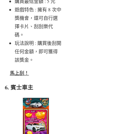
購買最低金額 : 5 元
遊戲特色 : 擁有 8 次中
獎機會，還可自行選
擇卡片、刮刮樂代
碼。
玩法說明 : 購買後刮開
任何金額，即可獲得
該獎金。
馬上刮！
6. 賓士車主