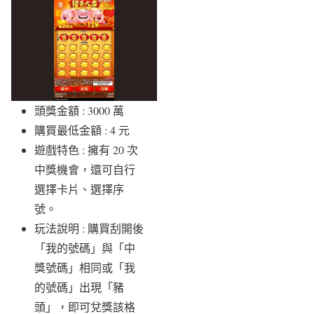
頭獎金額 : 3000 萬
購買最低金額 : 4 元
遊戲特色 : 擁有 20 次
中獎機會，還可自行
選擇卡片、選擇序
號。
玩法說明 : 購買刮開後
「我的號碼」與「中
獎號碼」相同或「我
的號碼」出現「豬
頭」，即可兌獎該格