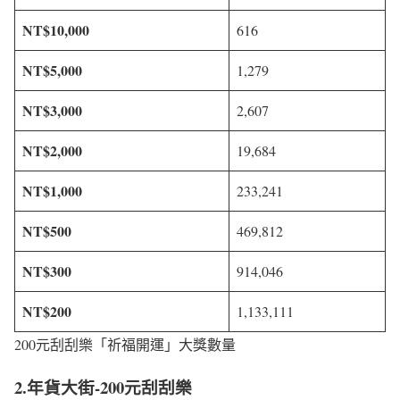
NT$10,000
616
NT$5,000
1,279
NT$3,000
2,607
NT$2,000
19,684
NT$1,000
233,241
NT$500
469,812
NT$300
914,046
NT$200
1,133,111
200元刮刮樂「祈福開運」大獎數量
2.年貨大街-200元刮刮樂