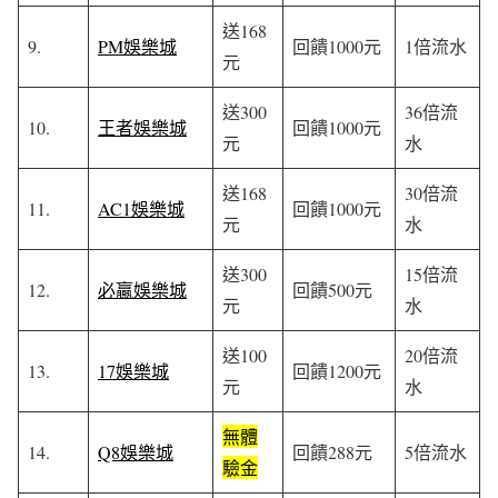
送168
9.
PM娛樂城
回饋1000元
1倍流水
元
送300
36倍流
10.
王者娛樂城
回饋1000元
元
水
送168
30倍流
11.
AC1娛樂城
回饋1000元
元
水
送300
15倍流
12.
必贏娛樂城
回饋500元
元
水
送100
20倍流
13.
17娛樂城
回饋1200元
元
水
無體
14.
Q8娛樂城
回饋288元
5倍流水
驗金