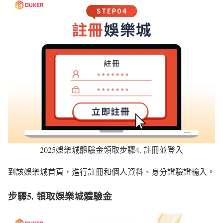
2025娛樂城體驗金領取步驟4. 註冊並登入
到該娛樂城首頁，進行註冊和個人資料、身分證驗證輸入。
步驟5. 領取娛樂城體驗金