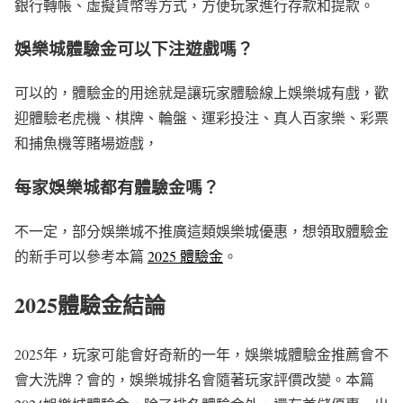
銀行轉帳、虛擬貨幣等方式，方便玩家進行存款和提款。
娛樂城體驗金可以下注遊戲嗎？
可以的，體驗金的用途就是讓玩家體驗線上娛樂城有戲，歡
迎體驗老虎機、棋牌、輪盤、運彩投注、真人百家樂、彩票
和捕魚機等賭場遊戲，
每家
娛樂城都有體驗金嗎？
不一定，部分娛樂城不推廣這類娛樂城優惠，想領取體驗金
的新手可以參考本篇
2025 體驗金
。
2025體驗金結論
2025年，玩家可能會好奇新的一年，娛樂城體驗金推薦會不
會大洗牌？會的，娛樂城排名會隨著玩家評價改變。本篇