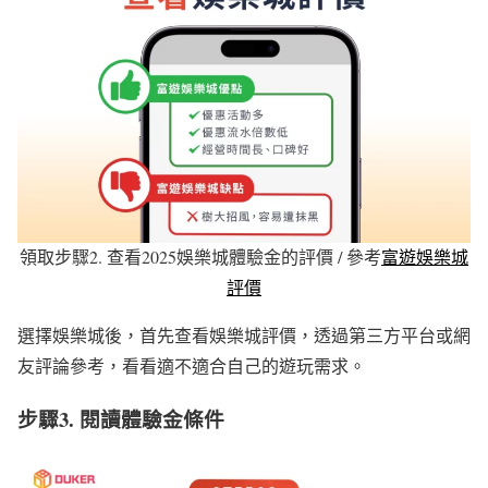
領取步驟2. 查看2025娛樂城體驗金的評價 / 參考
富遊娛樂城
評價
選擇娛樂城後，首先查看娛樂城評價，透過第三方平台或網
友評論參考，看看適不適合自己的遊玩需求。
步驟3. 閱讀體驗金條件