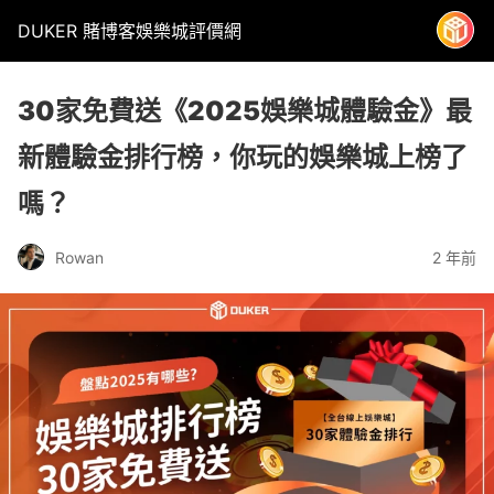
DUKER 賭博客娛樂城評價網
30家免費送《2025娛樂城體驗金》最
新體驗金排行榜，你玩的娛樂城上榜了
嗎？
2 年前
Rowan