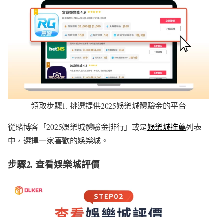
領取步驟1. 挑選提供2025娛樂城體驗金的平台
從賭博客「2025娛樂城體驗金排行」或是
娛樂城推薦
列表
中，選擇一家喜歡的娛樂城。
步驟2. 查看娛樂城評價