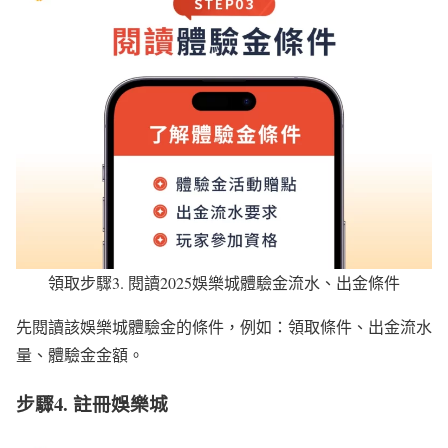
領取步驟3. 閱讀2025娛樂城體驗金流水、出金條件
先閱讀該娛樂城體驗金的條件，例如：領取條件、出金流水
量、體驗金金額。
步驟4. 註冊娛樂城