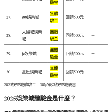
驗金
無體
27.
i88娛樂城
回饋500元
－
驗金
太陽城娛樂
無體
28.
回饋500元
－
城
驗金
無體
29.
jc娛樂城
回饋500元
－
驗金
無體
30.
星匯娛樂城
回饋500元
－
驗金
2025娛樂城體驗金：30家最新娛樂城優惠
2025娛樂城體驗金是什麼？
2025年娛樂城體驗金是一筆免費的新手註冊獎金，會在註冊