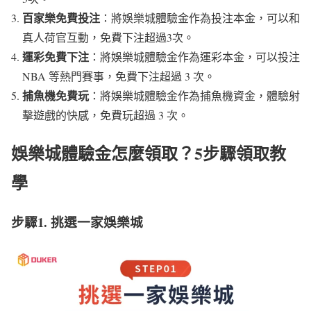
百家樂免費投注
：將娛樂城體驗金作為投注本金，可以和
真人荷官互動，免費下注超過3次。
運彩免費下注
：將娛樂城體驗金作為運彩本金，可以投注
NBA 等熱門賽事，免費下注超過 3 次。
捕魚機免費玩
：將娛樂城體驗金作為捕魚機資金，體驗射
擊遊戲的快感，免費玩超過 3 次。
娛樂城體驗金怎麼領取？5步驟領取教
學
步驟1. 挑選一家娛樂城