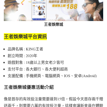
王者娛樂城
王者娛樂城平台資訊
品牌名稱 : KING王者
創立時間 : 2020年
遊戲對象 : 18歲以上男女老少皆可
支付平台 : 各大銀行、各大便利超商
支援配備 : 手機網頁、電腦網頁、IOS、安卓(Android)
王者娛樂城優惠活動介紹
像是首存的有效投注量需要達到15倍，假設今天首存兩千贈
送兩千，則需要六萬的有效投注量，這樣會讓新會員在體驗