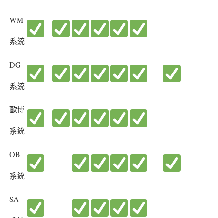
WM
系統
DG
系統
歐博
系統
OB
系統
SA