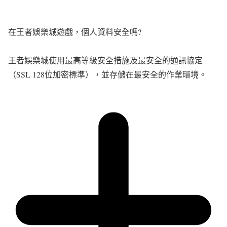
在王者娛樂城遊戲，個人資料安全嗎?
王者娛樂城使用最高等級安全措施及最安全的通訊協定
（SSL 128位加密標準），並存儲在最安全的作業環境。