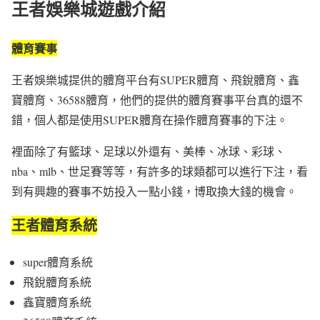
王者娛樂城遊戲介紹
體育賽事
王者娛樂城提供的體育平台有SUPER體育、飛銳體育、鑫
寶體育、36588體育，他們的提供的體育賽事平台真的還不
錯，個人都是使用SUPER體育在操作體育賽事的下注。
裡面除了有籃球、足球以外還有、美棒、冰球、彩球、
nba、mlb、世足賽等等，有許多的球類都可以進行下注，看
到有興趣的賽事不妨投入一點小錢，博取換大錢的機會。
王者體育系統
super體育系統
飛銳體育系統
鑫寶體育系統