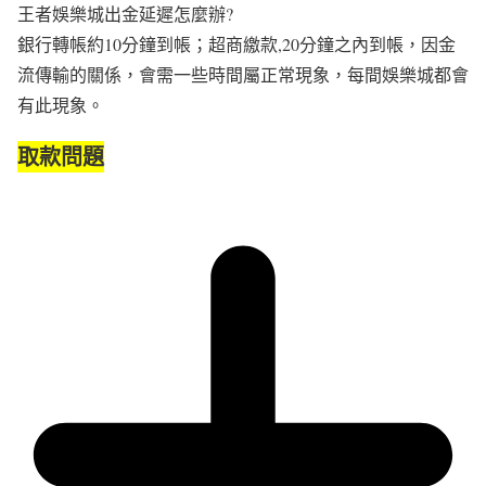
王者娛樂城出金延遲怎麼辦?
銀行轉帳約10分鐘到帳；超商繳款,20分鐘之內到帳，因金
流傳輸的關係，會需一些時間屬正常現象，每間娛樂城都會
有此現象。
取款問題