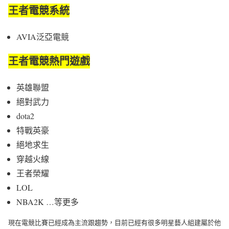
王者電競系統
AVIA泛亞電競
王者電競熱門遊戲
英雄聯盟
絕對武力
dota2
特戰英豪
絕地求生
穿越火線
王者榮耀
LOL
NBA2K …等更多
現在電競比賽已經成為主流跟趨勢，目前已經有很多明星藝人組建屬於他