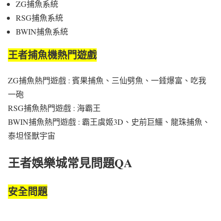
ZG捕魚系統
RSG捕魚系統
BWIN捕魚系統
王者捕魚機熱門遊戲
ZG捕魚熱門遊戲 : 賓果捕魚、三仙劈魚、一錘爆富、吃我
一砲
RSG捕魚熱門遊戲 : 海霸王
BWIN捕魚熱門遊戲 : 霸王虞姬3D、史前巨鱷、龍珠捕魚、
泰坦怪獸宇宙
王者娛樂城常見問題
QA
安全問題