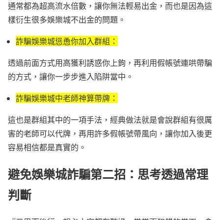
通常都為超高流水倍數，讓你無法輕易出金，而也是因為這
樣衍生很多娛樂城不出金的問題。
詐騙娛樂城慫恿你加入群組：
透過前面方式用高獲利誘惑你上鉤，再利用假帳號連哄帶騙
的方式，讓你一步步進入陷阱當中。
詐騙娛樂城中老師神算帶牌：
這也是群組其中的一項手法，經典做法就是會說群組有很厲
害的老師可以代牌，再用許多假帳號帶風向，讓你加入後更
容易相信都是真實的。
避免娛樂城詐騙第二招：思考透過常理
判斷