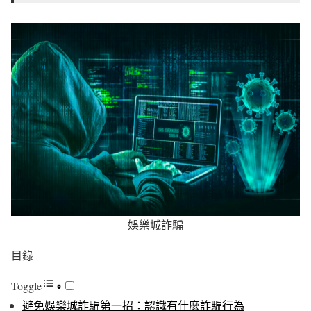
娛樂城詐騙
目錄
Toggle
避免娛樂城詐騙第一招：認識有什麼詐騙行為