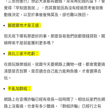
『三思而後行』想必大家都有聽過，常常再犯錯的當下，會
覺得『早知道我就..』，而其實是因為沒有經過思考後就衝
動做決定，以至於事後後悔莫及，卻也難以挽回。
腳踏實地才是王道 :
但天底下哪有那麼好的事，那麼容易我們就都借錢貸款，開
槓桿來不是就能獲利更多嗎？
貨比三家不吃虧：
在遊玩娛樂城前，就跟今天要網路上購物一樣，都會需要搞
清楚是否划算，是否適合自己能力能夠負擔，才會選擇去
玩。
不亂加群組：
網路上在宣傳詐騙已經有很長一段時間了，相信玩家們在網
路上沒看過，也會有多少聽過，『群組詐騙』已經行之有