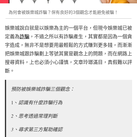
為何會被娛樂城詐騙？保有良好的3個觀念才能避免被騙！
娛樂城說白就是以娛樂為主的一個平台，但現今娛樂城已被
定義為
詐騙
，不過之所以有詐騙產生，其實都是因為一個貪
字造成，無非不是想要用最輕鬆的方式賺到更多錢，而漸漸
把娛樂城跟詐騙劃上等號其實是觀念上的問題，而在網路上
搜尋資料，上也必須小心謹慎，文章玲瑯滿目，真假難以評
斷。
預防被娛樂城詐騙三個觀念：
1、
認識有什麼詐騙行為
2、思考透過常理判斷
3、尋求第三方幫助確認