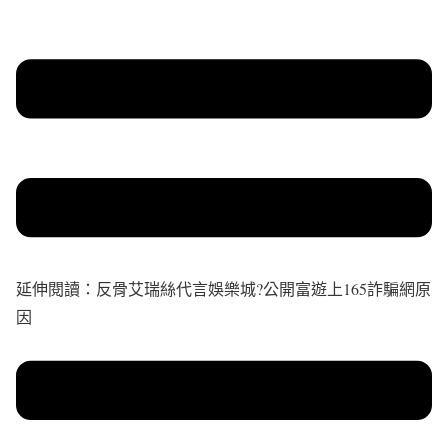
延伸閱讀：反骨艾瑞絲代言娛樂城?公開富遊上165詐騙網原
因