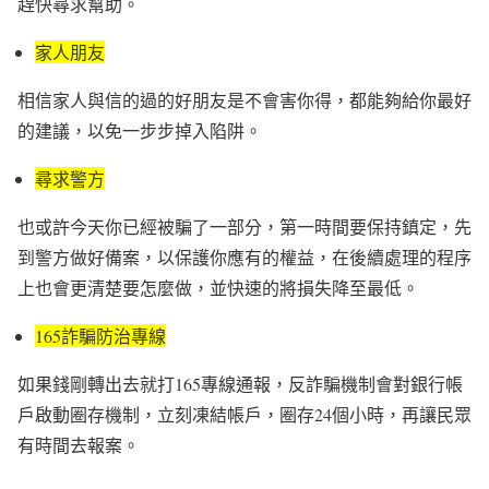
趕快尋求幫助。
家人朋友
相信家人與信的過的好朋友是不會害你得，都能夠給你最好
的建議，以免一步步掉入陷阱。
尋求警方
也或許今天你已經被騙了一部分，第一時間要保持鎮定，先
到警方做好備案，以保護你應有的權益，在後續處理的程序
上也會更清楚要怎麼做，並快速的將損失降至最低。
165詐騙防治專線
如果錢剛轉出去就打165專線通報，反詐騙機制會對銀行帳
戶啟動圈存機制，立刻凍結帳戶，圈存24個小時，再讓民眾
有時間去報案。